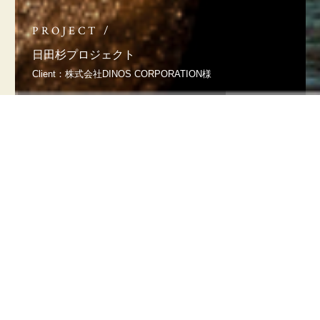
PROJECT /
日田杉プロジェクト
Client：株式会社DINOS CORPORATION様
近年、日本の住環境において、樹齢約50年を超える大径
木はニーズが減少し続けています。九州三大美林として
も知られる大分県の日田杉の山林には、戦後に植林され
た大径木が手付かずのまま多く残された状態となってお
り、森林循環のサイクルを滞らせ、自然災害の被害を拡
げる一因になっています。
そのような課題を解決するため、「新しい快適をつく
る。」をコンセプトに、主にホームユース向けのオリジ
ナル木製家具ブランド『Meuble(モーブル)』、オリジナ