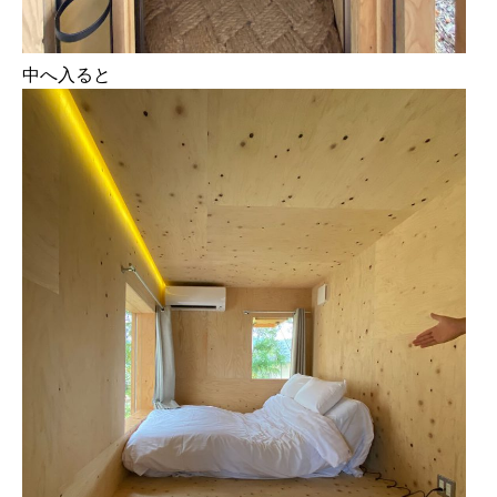
中へ⼊ると