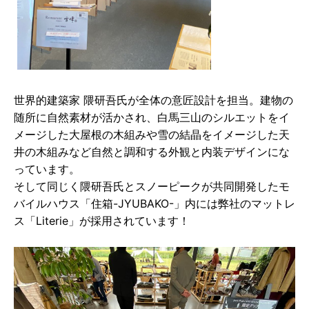
世界的建築家 隈研吾⽒が全体の意匠設計を担当。建物の
随所に⾃然素材が活かされ、⽩⾺三⼭のシルエットをイ
メージした⼤屋根の⽊組みや雪の結晶をイメージした天
井の⽊組みなど⾃然と調和する外観と内装デザインにな
っています。
そして同じく隈研吾⽒とスノーピークが共同開発したモ
バイルハウス「住箱-JYUBAKO-」内には弊社のマットレ
ス「Literie」が採⽤されています！