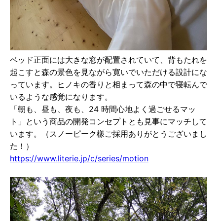
ベッド正⾯には⼤きな窓が配置されていて、背もたれを
起こすと森の景⾊を⾒ながら寛いでいただける設計にな
っています。ヒノキの⾹りと相まって森の中で寝転んで
いるような感覚になります。
「朝も、昼も、夜も、24 時間⼼地よく過ごせるマッ
ト」という商品の開発コンセプトとも⾒事にマッチして
います。（スノーピーク樣ご採⽤ありがとうございまし
た！）
https://www.literie.jp/c/series/motion