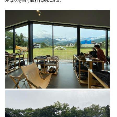
左は話を伺う弊社代表の坂⽥。