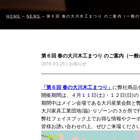
HOME
NEWS
第６回 春の大川木工まつり のご案内（一般
第６回 春の大川木工まつり のご案内（一
2015 03.25 /
お知らせ
「第６回 春の大川木工まつり」
に弊社商品
開催期間は、４月１１日(土)・１２日(日)
期間中はメイン会場である大川産業会館と
大川家具工業団地(協)･Ｕゾーンの３か所で
弊社フェイスブック上でお得な情報やクー
皆様お誘い合わせの上、ぜひご来場くださ